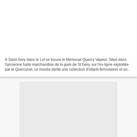
A Saint Gery dans le Lot se trouve le Memorail Quercy Vapeur. Situé dans
l'ancienne halle marchandise de la gare de St Gery, sur l'ex-ligne exploitée
par le Quercyrail, ce musée abrite une collection d'objets ferroviaires et un
circuit de train de jardin....