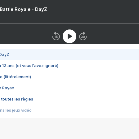
 Battle Royale - DayZ
 DayZ
 a 13 ans (et vous l'avez ignoré)
e (littéralement)
im Rayan
 toutes les règles
s les jeux vidéo
us choquant de Rockstar ? - Le scandale BULLY
e plus moche de Steam