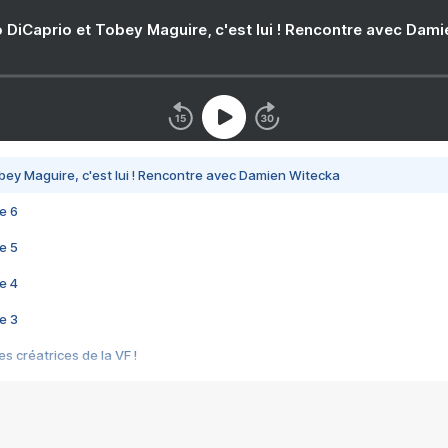
 DiCaprio et Tobey Maguire, c'est lui ! Rencontre avec Dam
bey Maguire, c'est lui ! Rencontre avec Damien Witecka
e 6
e 5
e 4
e 3
s créatrices de la VF !
e 2
e 1