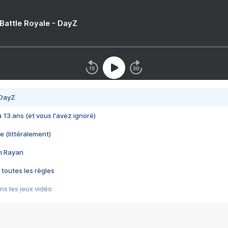
 Battle Royale - DayZ
 DayZ
 a 13 ans (et vous l'avez ignoré)
e (littéralement)
im Rayan
 toutes les règles
s les jeux vidéo
us choquant de Rockstar ? - Le scandale BULLY
e plus moche de Steam