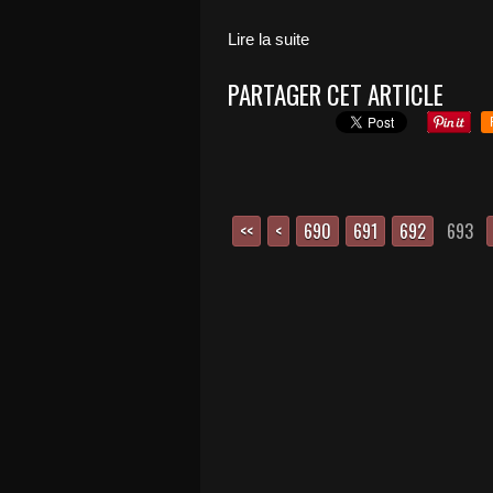
Lire la suite
PARTAGER CET ARTICLE
<<
<
600
610
620
630
640
650
660
670
680
690
691
692
693