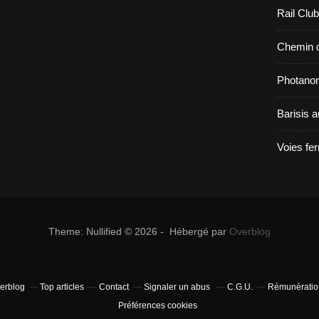
Rail Clu
Chemin d
Photano
Barisis 
Voies fe
Theme: Nullified © 2026 - Hébergé par
Overblog
verblog
Top articles
Contact
Signaler un abus
C.G.U.
Rémunération
Préférences cookies