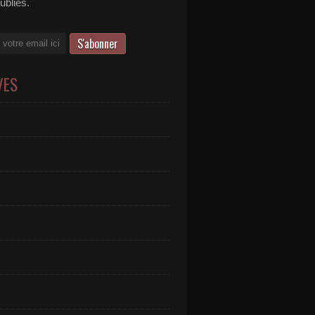
publiés.
VES