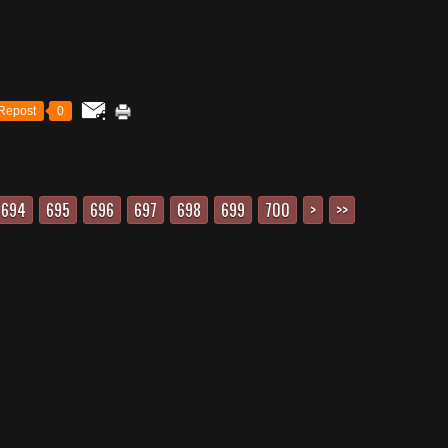
Repost
0
694
695
696
697
698
699
700
>
>>