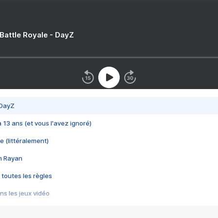
 Battle Royale - DayZ
 DayZ
 a 13 ans (et vous l'avez ignoré)
e (littéralement)
im Rayan
 toutes les règles
s les jeux vidéo
us choquant de Rockstar ? - Le scandale BULLY