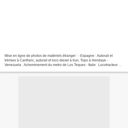
Mise en ligne de photos de matériels étranger : - Espagne : Autorail et
trémies à Canfranc, autorail et loco diesel à Irun, Topo à Hendaye -
Venezuela : Acheminement du metro de Los Teques - Italie : Locotracteur à
Vintimille Cliquez ici pour accéder...