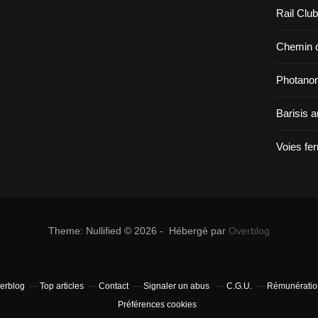
Rail Clu
Chemin d
Photano
Barisis 
Voies fe
Theme: Nullified © 2026 - Hébergé par
Overblog
verblog
Top articles
Contact
Signaler un abus
C.G.U.
Rémunération
Préférences cookies