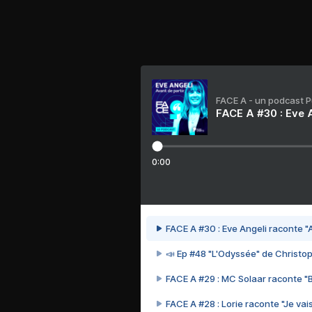
FACE A - un podcast 
FACE A #30 : Eve A
0:00
FACE A #30 : Eve Angeli raconte "A
📣 Ep #48 "L'Odyssée" de Christo
FACE A #29 : MC Solaar raconte "
FACE A #28 : Lorie raconte "Je vais