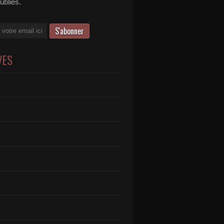
publiés.
VES