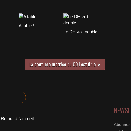
A table !
Le DH voit double...
La premiere motrice du 001 est finie
NEWSL
Retour à l'accueil
Abonnez-