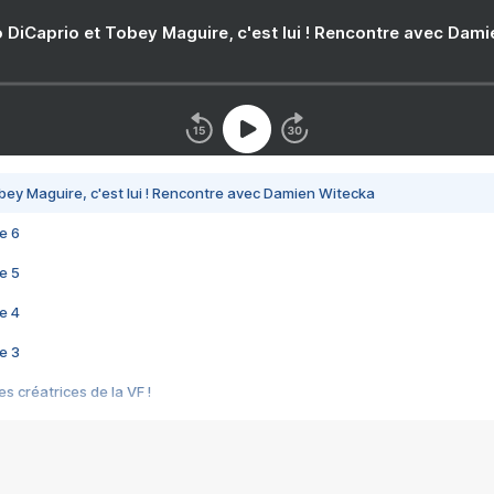
 DiCaprio et Tobey Maguire, c'est lui ! Rencontre avec Dam
bey Maguire, c'est lui ! Rencontre avec Damien Witecka
e 6
e 5
e 4
e 3
s créatrices de la VF !
e 2
e 1