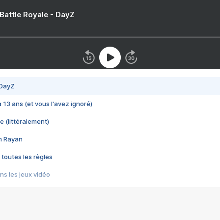
 Battle Royale - DayZ
 DayZ
 a 13 ans (et vous l'avez ignoré)
e (littéralement)
im Rayan
 toutes les règles
s les jeux vidéo
us choquant de Rockstar ? - Le scandale BULLY
e plus moche de Steam