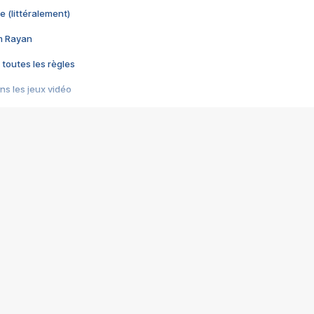
e (littéralement)
im Rayan
 toutes les règles
s les jeux vidéo
us choquant de Rockstar ? - Le scandale BULLY
e plus moche de Steam
du RÊVE tourne au CAUCHEMAR
pendant 8 heures
it… à tort
umiliés par un jeu vidéo
ire - Final Fantasy 8
ti un empire - Age of Empires