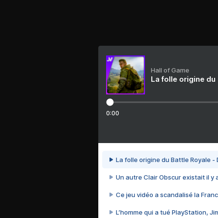
Hall of Game
La folle origine du
0:00
La folle origine du Battle Royale -
Un autre Clair Obscur existait il y
Ce jeu vidéo a scandalisé la Franc
L’homme qui a tué PlayStation, J