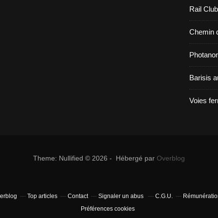
Rail Clu
Chemin d
Photano
Barisis 
Voies fe
Theme: Nullified © 2026 - Hébergé par
Overblog
verblog
Top articles
Contact
Signaler un abus
C.G.U.
Rémunération
Préférences cookies