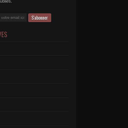
publiés.
VES