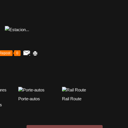
Repost
0
Porte-autos
Rail Route
es